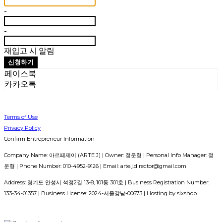
-
-
재입고 시 알림
신청하기
페이스북
카카오톡
Terms of Use
Privacy Policy
Confirm Entrepreneur Information
Company Name: 아르떼제이 (ARTE J) | Owner: 정운형 | Personal Info Manager: 정
운형 | Phone Number: 010-4952-9126 | Email: arte.j.director@gmail.com
Address: 경기도 안성시 석정2길 13-8, 101동 301호 | Business Registration Number:
133-34-01357
| Business License:
2024-서울강남-00673
| Hosting by sixshop