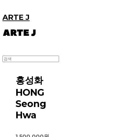
ARTE J
홍성화
HONG
Seong
Hwa
1,500,000원