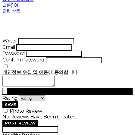
질문(10)
관련 상품
Writer
Email
Password
Confirm Password
개인정보 수집 및 이용
에 동의합니다.
Rating
SAVE
Photo Review
No Reviews Have Been Created.
POST REVIEW