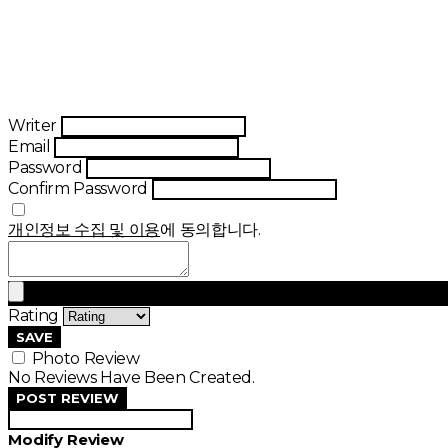
Writer
Email
Password
Confirm Password
개인정보 수집 및 이용
에 동의합니다.
Rating
SAVE
Photo Review
No Reviews Have Been Created.
POST REVIEW
Modify Review