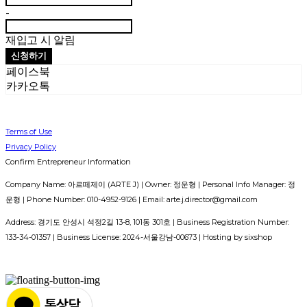
-
재입고 시 알림
신청하기
페이스북
카카오톡
Terms of Use
Privacy Policy
Confirm Entrepreneur Information
Company Name: 아르떼제이 (ARTE J) | Owner: 정운형 | Personal Info Manager: 정
운형 | Phone Number: 010-4952-9126 | Email: arte.j.director@gmail.com
Address: 경기도 안성시 석정2길 13-8, 101동 301호 | Business Registration Number:
133-34-01357
| Business License:
2024-서울강남-00673
| Hosting by sixshop