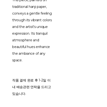
This piece, painted on
traditional hanji paper,
conveys a gentle feeling
through its vibrant colors
and the artist's unique
expression. Its tranquil
atmosphere and
beautiful hues enhance
the ambiance of any
space.
작품 결제 완료 후 1-2일 이
내 배송관련 연락을 드리고
있습니다.