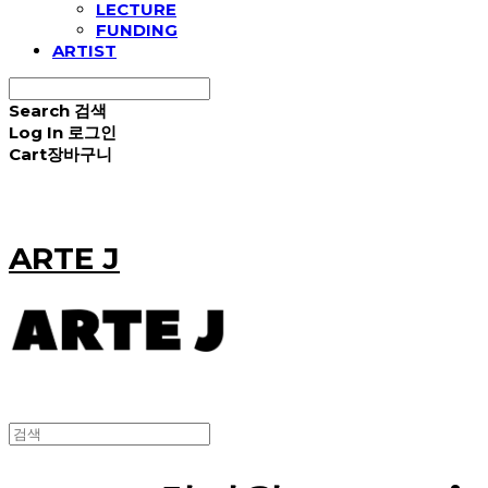
LECTURE
FUNDING
ARTIST
Search
검색
Log In
로그인
Cart
장바구니
ARTE J