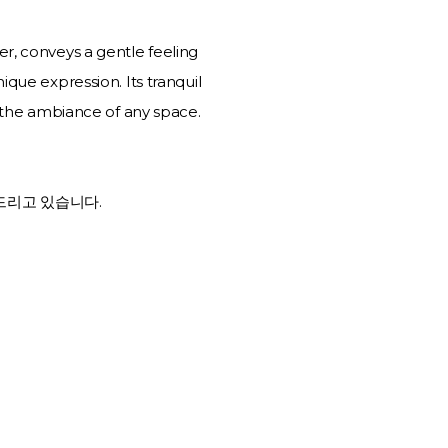
per, conveys a gentle feeling
nique expression. Its tranquil
the ambiance of any space.
 드리고 있습니다.