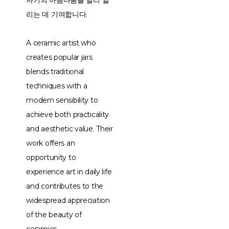
자기의 아름다움을 널리 알
리는 데 기여합니다.
A ceramic artist who
creates popular jars
blends traditional
techniques with a
modern sensibility to
achieve both practicality
and aesthetic value. Their
work offers an
opportunity to
experience art in daily life
and contributes to the
widespread appreciation
of the beauty of