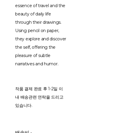
essence of travel and the
beauty of daily life
through their drawings.
Using pencil on paper,
they explore and discover
the self, offering the
pleasure of subtle
narratives and humor.
작품 결제 완료 후 1-2일 이
내 배송관련 연락을 드리고
있습니다.
배송비
-