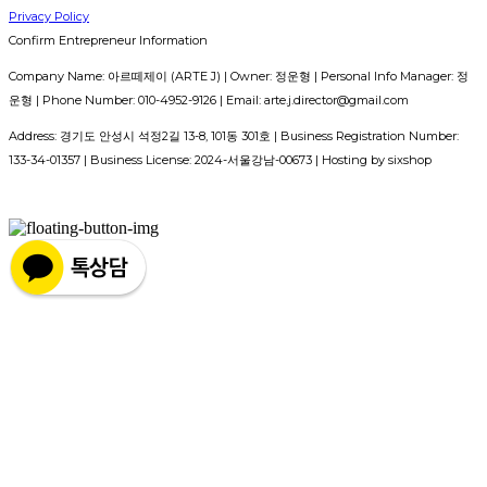
Privacy Policy
Confirm Entrepreneur Information
Company Name: 아르떼제이 (ARTE J) | Owner: 정운형 | Personal Info Manager: 정
운형 | Phone Number: 010-4952-9126 | Email: arte.j.director@gmail.com
Address: 경기도 안성시 석정2길 13-8, 101동 301호 | Business Registration Number:
133-34-01357
| Business License:
2024-서울강남-00673
| Hosting by sixshop